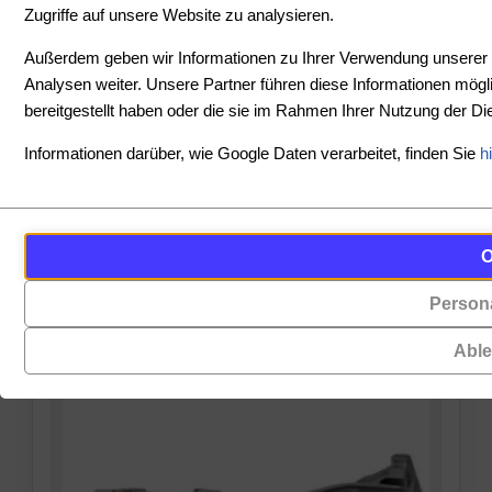
Zugriffe auf unsere Website zu analysieren.
SORTIEREN
Außerdem geben wir Informationen zu Ihrer Verwendung unserer 
Analysen weiter. Unsere Partner führen diese Informationen mög
bereitgestellt haben oder die sie im Rahmen Ihrer Nutzung der 
PREIS
Informationen darüber, wie Google Daten verarbeitet, finden Sie
h
-
Cookies
Funktionalität
PRODUKTE ANZEIGEN
sind
(always on)
ZURÜCKSETZEN
kleine
Persona
Cookies,
Datendateien,
die
die
Abl
für
von
das
Websites
Funktionieren
auf
der
Ihrem
Website
Gerät