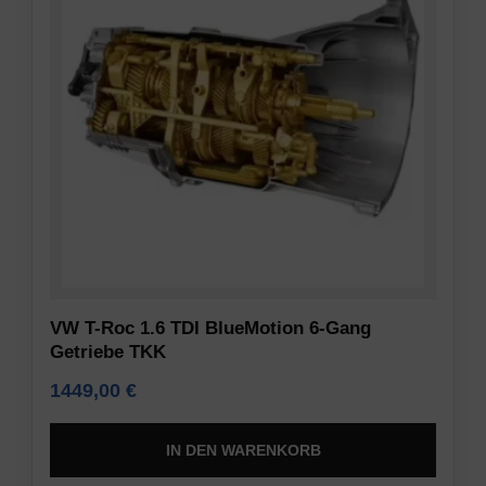
angezeigt
die
werden
Privatsphäre-
darf.
Einstellungen
der
Nutzerdaten-
Website,
Speicherung
die
es
Steuert
Ihnen
die
ermöglichen,
Speicherung
gespeicherte
nutzerspezifischer
Cookies
Daten,
jederzeit
die
VW T-Roc 1.6 TDI BlueMotion 6-Gang
zu
für
Getriebe TKK
verwalten
Werbe-
oder
Tracking,
1449,00
€
zu
Profiling
löschen.
und
IN DEN WARENKORB
die
Weitere