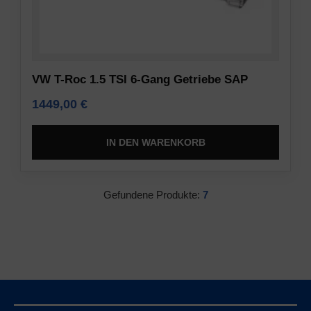
Informationen
Verschlüsselung
gespeichert
und
oder
anderen
weitergegeben
sicheren
werden.
Methoden,
VW T-Roc 1.5 TSI 6-Gang Getriebe SAP
Es
um
1449,00
€
erklärt
unbefugten
auch,
Zugriff
wie
IN DEN WARENKORB
oder
Sie
Diebstahl
Ihre
zu
Präferenzen
verhindern.
Gefundene Produkte:
7
verwalten
können.