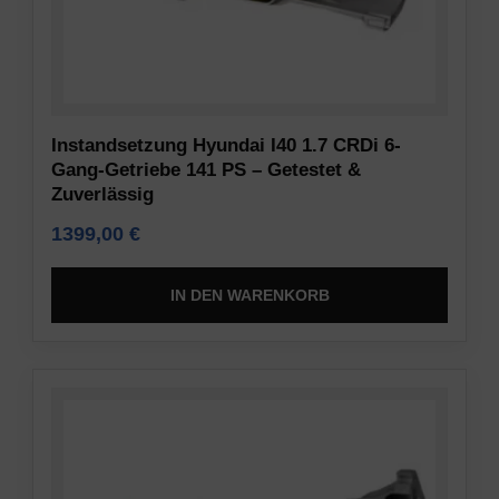
Daten
Vorschriften
(z.
wie
B.
die
Cookies
DSGVO
für
verlangen,
Instandsetzung Hyundai I40 1.7 CRDi 6-
Targeting
dass
Gang-Getriebe 141 PS – Getestet &
und
Websites
Zuverlässig
Tracking)
eine
für
1399,00
€
ausdrückliche
Werbedienste
Zustimmung
gespeichert
einholen,
IN DEN WARENKORB
und
die
verarbeitet
es
werden
den
dürfen.
Nutzern
ermöglicht,
Anzeigen-
Cookies
Personalisierung
zu