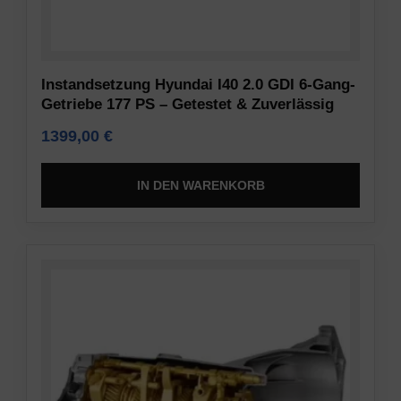
Inhaltsempfehlungen)
Dieses
gespeichert
Dokument
werden
beschreibt
dürfen.
die
Instandsetzung Hyundai I40 2.0 GDI 6-Gang-
Getriebe 177 PS – Getestet & Zuverlässig
Arten
Sicherheit
der
1399,00
€
verwendeten
Die
Cookies,
Speicherung
IN DEN WARENKORB
die
von
erhobenen
Daten
Daten
an
sowie
einem
die
sicheren
Art
Ort
und
umfasst
Weise,
den
wie
Einsatz
Ihre
von