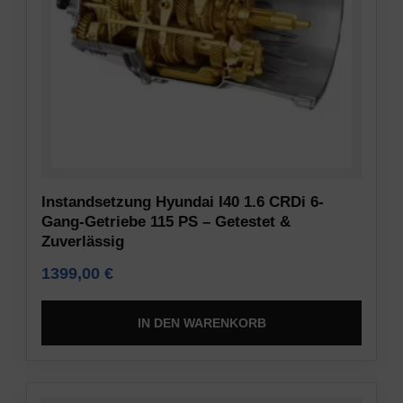
Informationen
Verschlüsselung
gespeichert
und
oder
anderen
weitergegeben
sicheren
werden.
Methoden,
Es
um
erklärt
unbefugten
auch,
Zugriff
wie
oder
Sie
Instandsetzung Hyundai I40 1.6 CRDi 6-
Diebstahl
Ihre
Gang-Getriebe 115 PS – Getestet &
zu
Zuverlässig
Präferenzen
verhindern.
verwalten
1399,00
€
können.
IN DEN WARENKORB