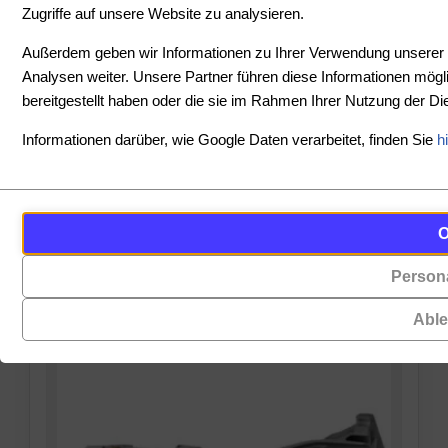
Zugriffe auf unsere Website zu analysieren.
SORTIEREN
Außerdem geben wir Informationen zu Ihrer Verwendung unserer 
Analysen weiter. Unsere Partner führen diese Informationen mög
bereitgestellt haben oder die sie im Rahmen Ihrer Nutzung der 
PREIS
Informationen darüber, wie Google Daten verarbeitet, finden Sie
h
-
Cookies
Funktionalität
PRODUKTE ANZEIGEN
sind
(always on)
ZURÜCKSETZEN
kleine
Persona
Cookies,
Datendateien,
die
die
Abl
für
von
das
Websites
Funktionieren
auf
der
Ihrem
Website
Gerät