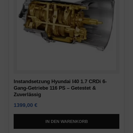
erforderlich
gespeichert
sind,
werden,
indem
um
sie
Präferenzen,
grundlegende
Anmeldedaten
Funktionen
oder
wie
Aktivitäten
die
zu
Seitennavigation
speichern.
und
Es
den
gibt
Zugriff
verschiedene
Instandsetzung Hyundai I40 1.7 CRDi 6-
auf
Typen,
Gang-Getriebe 116 PS – Getestet &
sichere
Zuverlässig
darunter
Bereiche
Sitzungs-
1399,00
€
der
Cookies
Website
(temporär)
IN DEN WARENKORB
ermöglichen.
und
Ohne
persistente