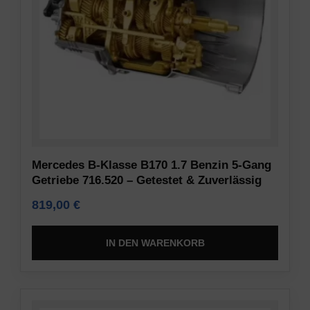
Legt
akzeptieren
fest,
oder
ob
abzulehnen
basierend
und
auf
ihre
dem
Privatsphäre
Verhalten
zu
und
kontrollieren.
den
Sie
Präferenzen
können
Mercedes B-Klasse B170 1.7 Benzin 5-Gang
des
Ihre
Getriebe 716.520 – Getestet & Zuverlässig
Nutzers
Einwilligung
personalisierte
auch
819,00
€
Werbung
jederzeit
unter
widerrufen,
IN DEN WARENKORB
Verwendung
in
der
der
gespeicherten
Regel
Daten
über