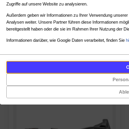
Zugriffe auf unsere Website zu analysieren.
SORTIEREN
Außerdem geben wir Informationen zu Ihrer Verwendung unserer 
Analysen weiter. Unsere Partner führen diese Informationen mög
bereitgestellt haben oder die sie im Rahmen Ihrer Nutzung der 
PREIS
Informationen darüber, wie Google Daten verarbeitet, finden Sie
h
-
Cookies
Funktionalität
PRODUKTE ANZEIGEN
sind
(always on)
ZURÜCKSETZEN
kleine
Persona
Cookies,
Datendateien,
die
die
Abl
für
von
das
Websites
Funktionieren
auf
der
Ihrem
Website
Gerät