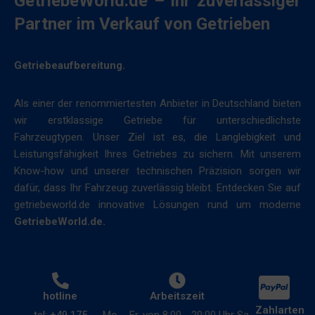
GetriebeWorld.de – Ihr zuverlässiger
Informationen
Verschlüsselung
Partner im Verkauf von Getrieben
gespeichert
und
oder
anderen
weitergegeben
sicheren
Getriebeaufbereitung.
werden.
Methoden,
Es
um
Als einer der renommiertesten Anbieter in Deutschland bieten
erklärt
unbefugten
wir erstklassige Getriebe für unterschiedlichste
auch,
Zugriff
Fahrzeugtypen. Unser Ziel ist es, die Langlebigkeit und
wie
oder
Leistungsfähigkeit Ihres Getriebes zu sichern. Mit unserem
Sie
Diebstahl
Know-how und unserer technischen Präzision sorgen wir
Ihre
zu
dafür, dass Ihr Fahrzeug zuverlässig bleibt. Entdecken Sie auf
Präferenzen
verhindern.
getriebeworld.de innovative Lösungen rund um moderne
verwalten
GetriebeWorld.de.
können.
hotline
Arbeitszeit
Zahlarten