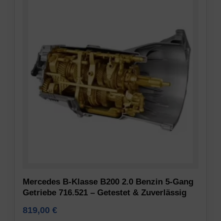
angezeigt
die
werden
Privatsphäre-
darf.
Einstellungen
der
Nutzerdaten-
Website,
Speicherung
die
es
Steuert
Ihnen
die
ermöglichen,
Speicherung
gespeicherte
nutzerspezifischer
Cookies
Daten,
jederzeit
die
zu
für
verwalten
Werbe-
oder
Tracking,
Mercedes B-Klasse B200 2.0 Benzin 5-Gang
zu
Profiling
Getriebe 716.521 – Getestet & Zuverlässig
löschen.
und
819,00
€
die
Weitere