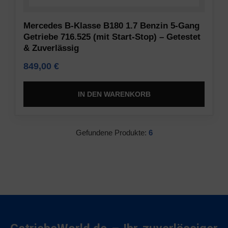
Inhaltsempfehlungen)
Dieses
gespeichert
Dokument
Mercedes B-Klasse B180 1.7 Benzin 5-Gang
werden
beschreibt
Getriebe 716.525 (mit Start-Stop) – Getestet
dürfen.
die
& Zuverlässig
Arten
Sicherheit
849,00
€
der
verwendeten
Die
IN DEN WARENKORB
Cookies,
Speicherung
die
von
erhobenen
Daten
Gefundene Produkte:
6
Daten
an
sowie
einem
die
sicheren
Art
Ort
und
umfasst
Weise,
den
wie
Einsatz
Ihre
von