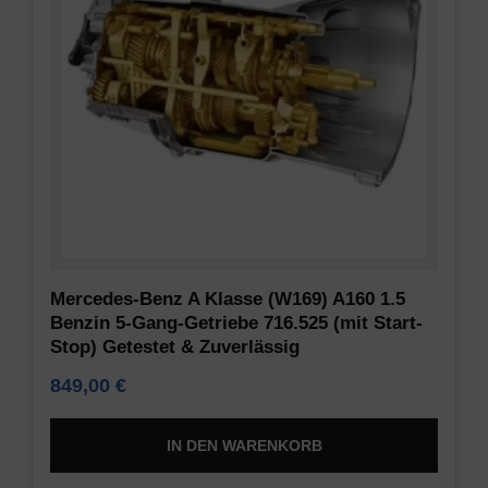
erforderlich
gespeichert
sind,
werden,
indem
um
sie
Präferenzen,
grundlegende
Anmeldedaten
Funktionen
oder
wie
Aktivitäten
die
zu
Seitennavigation
speichern.
und
Es
den
gibt
Zugriff
verschiedene
Mercedes-Benz A Klasse (W169) A160 1.5
auf
Typen,
Benzin 5-Gang-Getriebe 716.525 (mit Start-
sichere
Stop) Getestet & Zuverlässig
darunter
Bereiche
Sitzungs-
849,00
€
der
Cookies
Website
(temporär)
IN DEN WARENKORB
ermöglichen.
und
Ohne
persistente