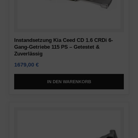
Daten
Vorschriften
(z.
wie
B.
die
Cookies
DSGVO
für
verlangen,
Instandsetzung Kia Ceed CD 1.6 CRDi 6-
Targeting
dass
Gang-Getriebe 115 PS – Getestet &
und
Websites
Zuverlässig
Tracking)
eine
für
1679,00
€
ausdrückliche
Werbedienste
Zustimmung
gespeichert
einholen,
IN DEN WARENKORB
und
die
verarbeitet
es
werden
den
dürfen.
Nutzern
ermöglicht,
Anzeigen-
Cookies
Personalisierung
zu