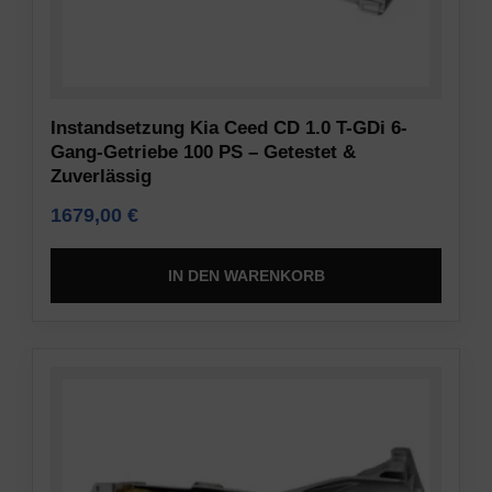
Inhaltsempfehlungen)
Dieses
gespeichert
Dokument
werden
beschreibt
dürfen.
die
Instandsetzung Kia Ceed CD 1.0 T-GDi 6-
Arten
Sicherheit
Gang-Getriebe 100 PS – Getestet &
der
Zuverlässig
verwendeten
Die
Cookies,
1679,00
€
Speicherung
die
von
erhobenen
Daten
IN DEN WARENKORB
Daten
an
sowie
einem
die
sicheren
Art
Ort
und
umfasst
Weise,
den
wie
Einsatz
Ihre
von