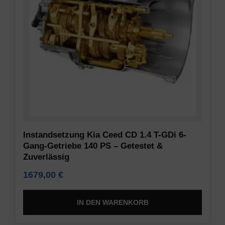
Informationen
Verschlüsselung
gespeichert
und
oder
anderen
weitergegeben
sicheren
werden.
Methoden,
Es
um
erklärt
unbefugten
auch,
Zugriff
wie
oder
Sie
Diebstahl
Ihre
zu
Instandsetzung Kia Ceed CD 1.4 T-GDi 6-
Präferenzen
verhindern.
Gang-Getriebe 140 PS – Getestet &
verwalten
Zuverlässig
können.
1679,00
€
IN DEN WARENKORB