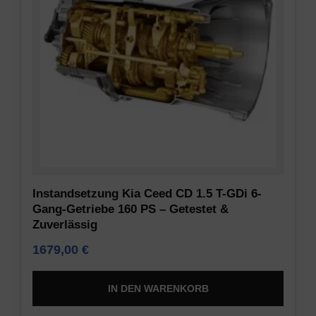
erforderlich
gespeichert
sind,
werden,
indem
um
sie
Präferenzen,
grundlegende
Anmeldedaten
Funktionen
oder
wie
Aktivitäten
die
zu
Seitennavigation
speichern.
und
Es
den
gibt
Zugriff
verschiedene
Instandsetzung Kia Ceed CD 1.5 T-GDi 6-
auf
Typen,
Gang-Getriebe 160 PS – Getestet &
sichere
Zuverlässig
darunter
Bereiche
Sitzungs-
1679,00
€
der
Cookies
Website
(temporär)
IN DEN WARENKORB
ermöglichen.
und
Ohne
persistente