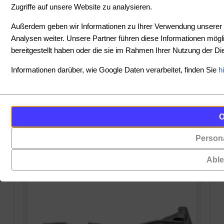
Zugriffe auf unsere Website zu analysieren.
SORTIEREN
Außerdem geben wir Informationen zu Ihrer Verwendung unserer 
Analysen weiter. Unsere Partner führen diese Informationen mög
bereitgestellt haben oder die sie im Rahmen Ihrer Nutzung der 
PREIS
Informationen darüber, wie Google Daten verarbeitet, finden Sie
h
-
Cookies
Funktionalität
PRODUKTE ANZEIGEN
sind
(always on)
ZURÜCKSETZEN
kleine
Persona
Cookies,
Datendateien,
die
die
Abl
für
von
das
Websites
Funktionieren
auf
der
Ihrem
Website
Gerät