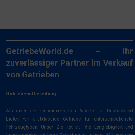
Websites
Funktionieren
auf
der
Ihrem
Website
Gerät
erforderlich
gespeichert
sind,
werden,
indem
GetriebeWorld.de – Ihr
um
sie
Präferenzen,
zuverlässiger Partner im Verkauf
grundlegende
Anmeldedaten
Funktionen
von Getrieben
oder
wie
Aktivitäten
die
zu
Getriebeaufbereitung.
Seitennavigation
speichern.
und
Es
Als einer der renommiertesten Anbieter in Deutschland
den
gibt
bieten wir erstklassige Getriebe für unterschiedlichste
Zugriff
verschiedene
Fahrzeugtypen. Unser Ziel ist es, die Langlebigkeit und
auf
Typen,