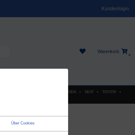
Kundenlogin
Warenkorb
0
EL
PEUGEOT
RENAULT
SKODA
SEAT
TOYOTA
Über Cookies