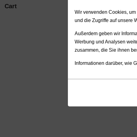
Cart
Wir verwenden Cookies, um I
und die Zugriffe auf unsere 
Außerdem geben wir Informat
Werbung und Analysen weiter
zusammen, die Sie ihnen ber
Informationen darüber, wie G
Cookies
Funktionalität
sind
(always on)
kleine
Cookies,
Datendateien,
die
die
für
von
das