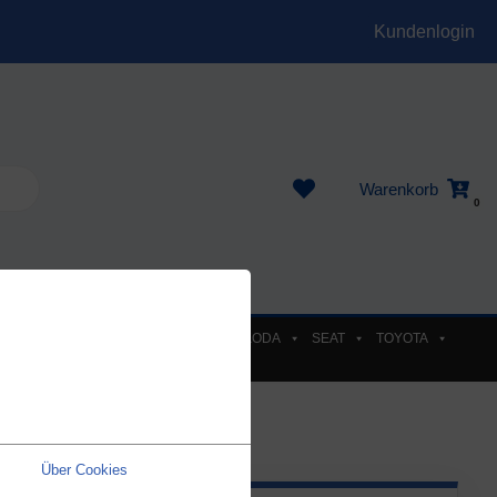
Kundenlogin
Warenkorb
0
EL
PEUGEOT
RENAULT
SKODA
SEAT
TOYOTA
Über Cookies