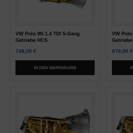
das
Websites
Funktionieren
auf
der
Ihrem
Website
Gerät
VW Polo 9N 1.4 TDI 5-Gang
VW Polo 
erforderlich
gespeichert
Getriebe HCS
Getriebe
sind,
werden,
749,00
€
879,00
€
indem
um
sie
Präferenzen,
grundlegende
IN DEN WARENKORB
I
Anmeldedaten
Funktionen
oder
wie
Aktivitäten
die
zu
Seitennavigation
speichern.
und
Es
den
gibt
Zugriff
verschiedene
auf