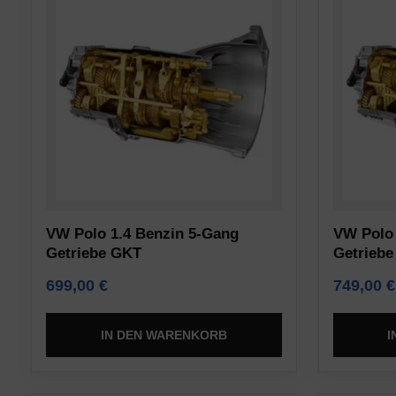
aber
Steuert,
auch
ob
das
Daten
Online-
über
Verhalten
die
verfolgen.
Nutzung
Die
der
Einwilligung
Website
bezieht
und
VW Polo 1.4 Benzin 5-Gang
VW Polo 
sich
das
Getriebe GKT
Getrieb
auf
Nutzerverhalten
699,00
€
749,00
€
die
zu
Erlaubnis,
Analysezwecken
die
IN DEN WARENKORB
I
(z.
Websites
B.
von
Google