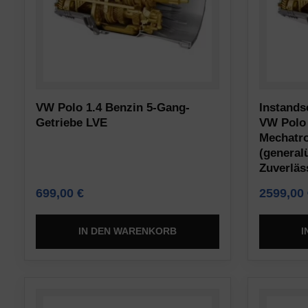
Typen,
sichere
darunter
Bereiche
Sitzungs-
der
Cookies
Website
(temporär)
ermöglichen.
und
Ohne
VW Polo 1.4 Benzin 5-Gang-
Instands
persistente
Getriebe LVE
VW Polo 
diese
Cookies
Mechatr
Cookies
(langfristig).
(general
kann
Sie
Zuverläs
die
helfen
699,00
€
2599,00
Website
dabei,
nicht
das
IN DEN WARENKORB
I
ordnungsgemäß
Surferlebnis
funktionieren.
zu
personalisieren,
Statistik-
können
Speicherung