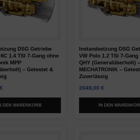
etzung DSG Getriebe
Instandsetzung DSG Get
6C 1.4 TSI 7-Gang ohne
VW Polo 1.2 TSI 7-Gang 
onik MPP
QHY (Generalüberholt) 
überholt) – Getestet &
MECHATRONIK – Getest
sig
Zuverlässig
€
2049,00
€
N DEN WARENKORB
IN DEN WARENKO