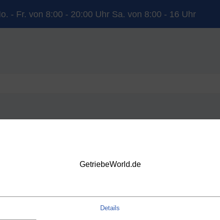
o. - Fr. von 8:00 - 20:00 Uhr Sa. von 8:00 - 16 Uhr
YUNDAI
KIA
LAND ROVER
MERCEDES-BENZ
NISSAN
OP
VOLVO
VW
DSG
GetriebeWorld.de
Details