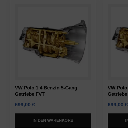
Nutzern
Analytics)
einholen
gespeichert
müssen,
werden
bevor
dürfen.
sie
Werbe-
Cookies
Speicherung
verwenden,
die
Verwaltet,
personenbezogene
ob
Daten
werbebezogene
sammeln.
Daten
VW Polo 1.4 Benzin 5-Gang
VW Polo 
Vorschriften
(z.
Getriebe FVT
Getrieb
wie
B.
die
699,00
€
699,00
€
Cookies
DSGVO
für
verlangen,
IN DEN WARENKORB
I
Targeting
dass