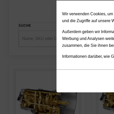
Wir verwenden Cookies, um I
und die Zugriffe auf unsere 
SUCHE
SORTIE
Außerdem geben wir Informat
Werbung und Analysen weiter
zusammen, die Sie ihnen ber
Informationen darüber, wie G
Cookies
Funktionalität
sind
(always on)
kleine
Cookies,
Datendateien,
die
die
für
von