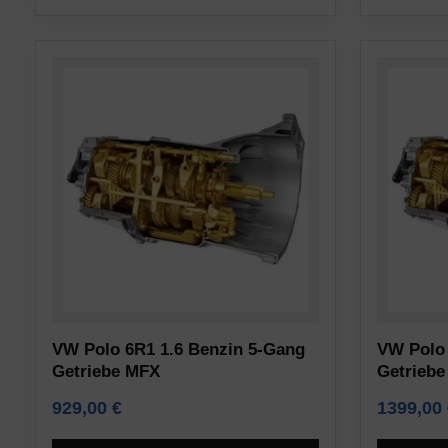
und
Websites
Tracking)
eine
für
ausdrückliche
Werbedienste
Zustimmung
gespeichert
einholen,
und
die
verarbeitet
es
werden
den
dürfen.
Nutzern
ermöglicht,
Anzeigen-
Cookies
Personalisierung
zu
Legt
akzeptieren
VW Polo 6R1 1.6 Benzin 5-Gang
VW Polo 
fest,
Getriebe MFX
Getriebe
oder
ob
abzulehnen
929,00
€
1399,00
basierend
und
auf