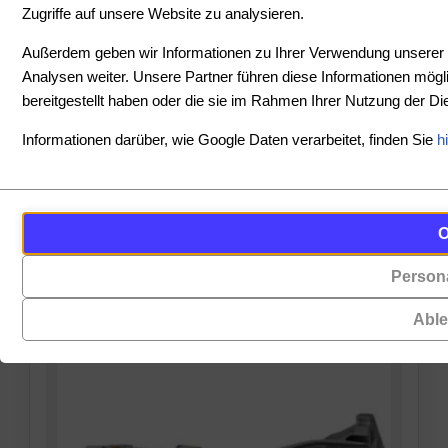
Zugriffe auf unsere Website zu analysieren.
SORTIEREN
Außerdem geben wir Informationen zu Ihrer Verwendung unserer 
Analysen weiter. Unsere Partner führen diese Informationen mög
bereitgestellt haben oder die sie im Rahmen Ihrer Nutzung der 
PREIS
Informationen darüber, wie Google Daten verarbeitet, finden Sie
h
-
Cookies
Funktionalität
PRODUKTE ANZEIGEN
sind
(always on)
ZURÜCKSETZEN
kleine
Persona
Cookies,
Datendateien,
die
die
Abl
für
von
das
Websites
Funktionieren
auf
der
Ihrem
Website
Gerät