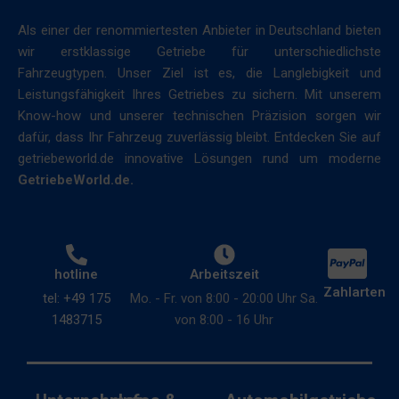
Daten
Vorschriften
Als einer der renommiertesten Anbieter in Deutschland bieten
(z.
wie
wir erstklassige Getriebe für unterschiedlichste
B.
die
Fahrzeugtypen. Unser Ziel ist es, die Langlebigkeit und
Cookies
DSGVO
Leistungsfähigkeit Ihres Getriebes zu sichern. Mit unserem
für
verlangen,
Know-how und unserer technischen Präzision sorgen wir
Targeting
dass
dafür, dass Ihr Fahrzeug zuverlässig bleibt. Entdecken Sie auf
und
Websites
getriebeworld.de innovative Lösungen rund um moderne
Tracking)
eine
GetriebeWorld.de.
für
ausdrückliche
Werbedienste
Zustimmung
gespeichert
einholen,
und
die
verarbeitet
hotline
Arbeitszeit
es
werden
Zahlarten
den
tel: +49 175
Mo. - Fr. von 8:00 - 20:00 Uhr Sa.
dürfen.
Nutzern
1483715
von 8:00 - 16 Uhr
ermöglicht,
Anzeigen-
Cookies
Personalisierung
zu