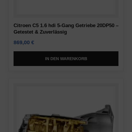
Daten
Vorschriften
(z.
wie
B.
die
Citroen C5 1.6 hdi 5-Gang Getriebe 20DP50 –
Cookies
DSGVO
Getestet & Zuverlässig
für
verlangen,
Targeting
dass
869,00
€
und
Websites
Tracking)
eine
IN DEN WARENKORB
für
ausdrückliche
Werbedienste
Zustimmung
gespeichert
einholen,
und
die
verarbeitet
es
werden
den
dürfen.
Nutzern
ermöglicht,
Anzeigen-
Cookies
Personalisierung
zu