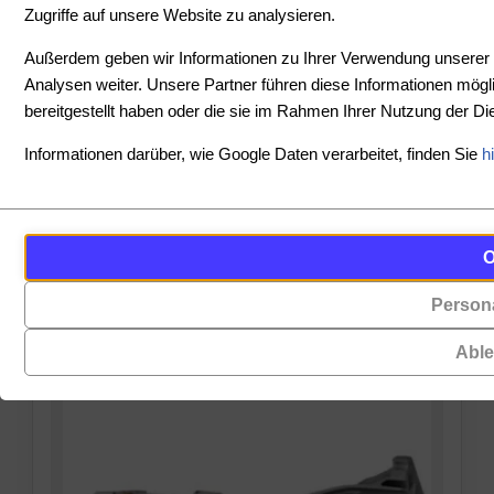
Zugriffe auf unsere Website zu analysieren.
SORTIEREN
Außerdem geben wir Informationen zu Ihrer Verwendung unserer 
Analysen weiter. Unsere Partner führen diese Informationen mög
bereitgestellt haben oder die sie im Rahmen Ihrer Nutzung der 
PREIS
Informationen darüber, wie Google Daten verarbeitet, finden Sie
h
-
Cookies
Funktionalität
PRODUKTE ANZEIGEN
sind
(always on)
ZURÜCKSETZEN
kleine
Persona
Cookies,
Datendateien,
die
die
Abl
für
von
das
Websites
Funktionieren
auf
der
Ihrem
Website
Gerät