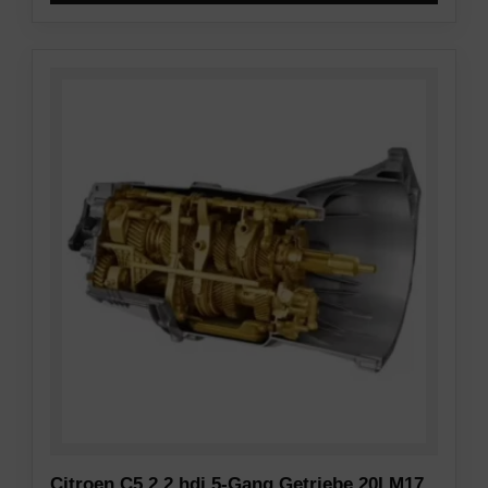
Citroen C5 2.2 hdi 5-Gang Getriebe 20LM17