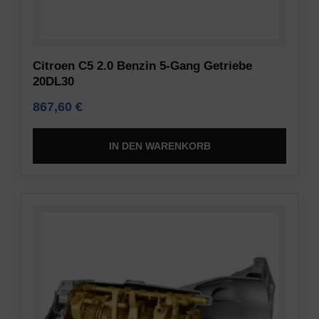
Informationen
Verschlüsselung
gespeichert
und
oder
anderen
weitergegeben
sicheren
Citroen C5 2.0 Benzin 5-Gang Getriebe
werden.
Methoden,
20DL30
Es
um
867,60
€
erklärt
unbefugten
auch,
Zugriff
wie
IN DEN WARENKORB
oder
Sie
Diebstahl
Ihre
zu
Präferenzen
verhindern.
verwalten
können.