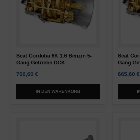
Typen,
sichere
darunter
Bereiche
Sitzungs-
der
Cookies
Website
(temporär)
ermöglichen.
und
Ohne
persistente
Seat Cordoba 6K 1.6 Benzin 5-
Seat Cor
diese
Cookies
Gang Getriebe DCK
Gang Ge
Cookies
(langfristig).
766,60
€
665,60
€
kann
Sie
die
helfen
Website
IN DEN WARENKORB
I
dabei,
nicht
das
ordnungsgemäß
Surferlebnis
funktionieren.
zu
personalisieren,
Statistik-
können
Speicherung