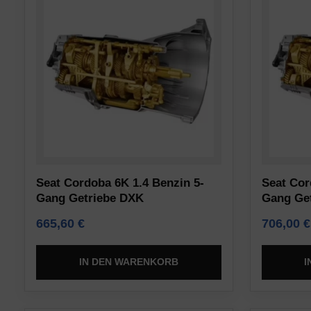
Nutzern
Analytics)
einholen
gespeichert
müssen,
werden
bevor
dürfen.
sie
Werbe-
Cookies
Speicherung
verwenden,
die
Verwaltet,
personenbezogene
ob
Daten
Seat Cordoba 6K 1.4 Benzin 5-
Seat Cor
werbebezogene
sammeln.
Gang Getriebe DXK
Gang Ge
Daten
Vorschriften
665,60
€
706,00
€
(z.
wie
B.
die
Cookies
IN DEN WARENKORB
I
DSGVO
für
verlangen,
Targeting
dass