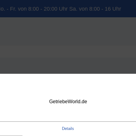
o. - Fr. von 8:00 - 20:00 Uhr Sa. von 8:00 - 16 Uhr
YUNDAI
KIA
LAND ROVER
MERCEDES-BENZ
NISSAN
OP
VOLVO
VW
DSG
GetriebeWorld.de
Details