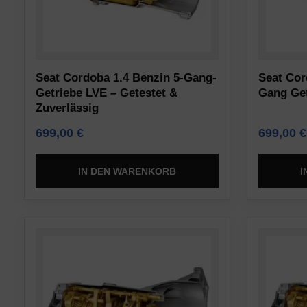
das
Websites
Funktionieren
auf
der
Ihrem
Website
Gerät
Seat Cordoba 1.4 Benzin 5-Gang-
Seat Cor
erforderlich
gespeichert
Getriebe LVE – Getestet &
Gang Ge
sind,
werden,
Zuverlässig
indem
um
699,00
€
699,00
€
sie
Präferenzen,
grundlegende
Anmeldedaten
IN DEN WARENKORB
I
Funktionen
oder
wie
Aktivitäten
die
zu
Seitennavigation
speichern.
und
Es
den
gibt
Zugriff
verschiedene
auf