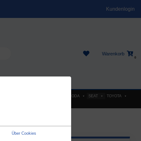
Kundenlogin
Warenkorb
0
EL
PEUGEOT
RENAULT
SKODA
SEAT
TOYOTA
Über Cookies