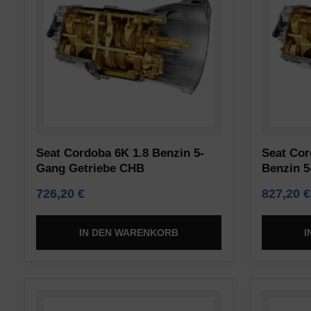
aber
Steuert,
auch
ob
das
Daten
Online-
über
Verhalten
die
verfolgen.
Nutzung
Die
der
Einwilligung
Seat Cordoba 6K 1.8 Benzin 5-
Seat Cor
Website
Gang Getriebe CHB
Benzin 
bezieht
und
sich
726,20
€
827,20
€
das
auf
Nutzerverhalten
die
zu
IN DEN WARENKORB
I
Erlaubnis,
Analysezwecken
die
(z.
Websites
B.
von
Google