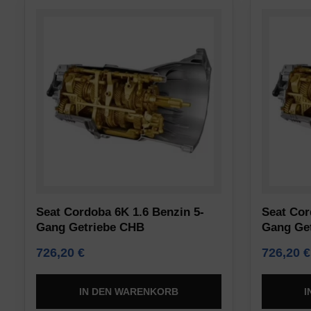
und
Websites
Tracking)
eine
für
ausdrückliche
Werbedienste
Zustimmung
gespeichert
einholen,
und
die
verarbeitet
es
werden
den
dürfen.
Nutzern
ermöglicht,
Anzeigen-
Cookies
Personalisierung
Seat Cordoba 6K 1.6 Benzin 5-
Seat Cor
zu
Gang Getriebe CHB
Gang Ge
Legt
akzeptieren
726,20
€
726,20
€
fest,
oder
ob
abzulehnen
basierend
IN DEN WARENKORB
I
und
auf