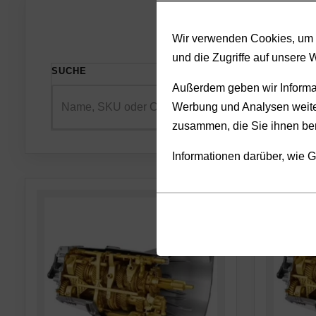
Wir verwenden Cookies, um I
und die Zugriffe auf unsere 
SUCHE
SORTIE
Außerdem geben wir Informat
Werbung und Analysen weiter
zusammen, die Sie ihnen ber
Informationen darüber, wie G
Cookies
Funktionalität
sind
(always on)
kleine
Cookies,
Datendateien,
die
die
für
von