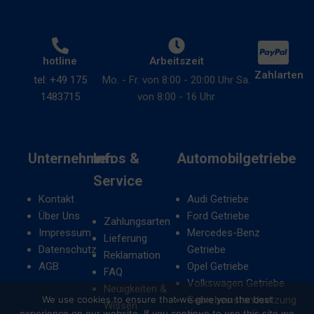
hotline
Arbeitszeit
Zahlarten
tel: +49 175
Mo. - Fr. von 8:00 - 20:00 Uhr Sa.
1483715
von 8:00 - 16 Uhr
Unternehmen
Infos &
Automobilgetriebe
Service
Kontakt
Audi Getriebe
Über Uns
Ford Getriebe
Zahlungsarten
Impressum
Mercedes-Benz
Lieferung
Datenschutz
Getriebe
Reklamation
AGB
Opel Getriebe
FAQ
Volkswagen Getriebe
Neuigkeiten &
We use cookies to ensure that we give you the best
Getriebeinstandsetzung
Wissen
experience on our website. If you continue to use this site we