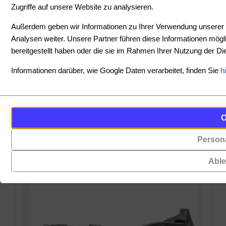
Zugriffe auf unsere Website zu analysieren.
SORTIEREN
Außerdem geben wir Informationen zu Ihrer Verwendung unserer 
Analysen weiter. Unsere Partner führen diese Informationen mög
bereitgestellt haben oder die sie im Rahmen Ihrer Nutzung der 
PREIS
Informationen darüber, wie Google Daten verarbeitet, finden Sie
h
-
Cookies
Funktionalität
PRODUKTE ANZEIGEN
sind
(always on)
ZURÜCKSETZEN
kleine
Persona
Cookies,
Datendateien,
die
die
Abl
für
von
das
Websites
Funktionieren
auf
der
Ihrem
Website
Gerät