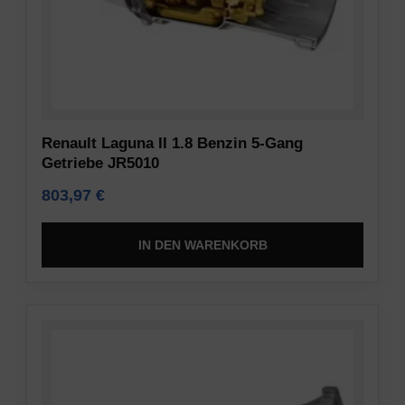
Informationen
Verschlüsselung
gespeichert
und
oder
anderen
weitergegeben
sicheren
werden.
Methoden,
Es
um
erklärt
Renault Laguna II 1.8 Benzin 5-Gang
unbefugten
auch,
Getriebe JR5010
Zugriff
wie
oder
803,97
€
Sie
Diebstahl
Ihre
zu
Präferenzen
IN DEN WARENKORB
verhindern.
verwalten
können.