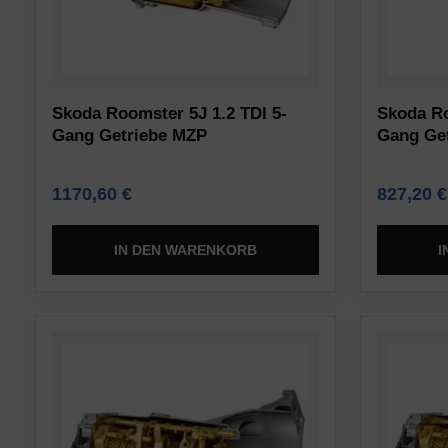
das
Websites
Funktionieren
auf
der
Ihrem
Website
Gerät
Skoda Roomster 5J 1.2 TDI 5-
Skoda Ro
erforderlich
gespeichert
Gang Getriebe MZP
Gang Get
sind,
werden,
indem
um
1170,60
€
827,20
€
sie
Präferenzen,
grundlegende
Anmeldedaten
IN DEN WARENKORB
I
Funktionen
oder
wie
Aktivitäten
die
zu
Seitennavigation
speichern.
und
Es
den
gibt
Zugriff
verschiedene
auf