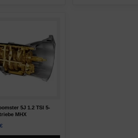
omster 5J 1.2 TSI 5-
triebe MHX
€