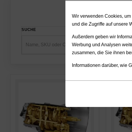
Wir verwenden Cookies, um I
und die Zugriffe auf unsere 
SUCHE
SORTIE
Außerdem geben wir Informat
Werbung und Analysen weiter
zusammen, die Sie ihnen ber
Informationen darüber, wie G
Cookies
Funktionalität
sind
(always on)
kleine
Cookies,
Datendateien,
die
die
für
von