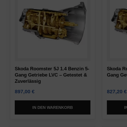
aber
Steuert,
auch
ob
das
Daten
Online-
über
Verhalten
die
verfolgen.
Nutzung
Die
der
Einwilligung
Website
Skoda Roomster 5J 1.4 Benzin 5-
Skoda Ro
bezieht
und
Gang Getriebe LVC – Getestet &
Gang Get
sich
das
Zuverlässig
auf
Nutzerverhalten
897,00
€
827,20
€
die
zu
Erlaubnis,
Analysezwecken
die
IN DEN WARENKORB
I
(z.
Websites
B.
von
Google