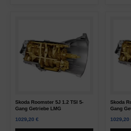
und
Websites
Tracking)
eine
für
ausdrückliche
Werbedienste
Zustimmung
gespeichert
einholen,
und
die
verarbeitet
es
werden
den
dürfen.
Nutzern
ermöglicht,
Anzeigen-
Cookies
Personalisierung
zu
Legt
akzeptieren
Skoda Roomster 5J 1.2 TSI 5-
Skoda Ro
fest,
Gang Getriebe LMG
Gang Ge
oder
ob
abzulehnen
1029,20
€
1029,20
basierend
und
auf