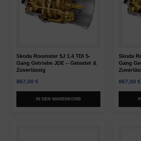
Typen,
sichere
darunter
Bereiche
Sitzungs-
der
Cookies
Website
(temporär)
ermöglichen.
und
Ohne
persistente
Skoda Roomster 5J 1.4 TDI 5-
Skoda Ro
diese
Cookies
Gang Getriebe JDE – Getestet &
Gang Get
Cookies
(langfristig).
Zuverlässig
Zuverläs
kann
Sie
867,00
€
867,00
€
die
helfen
Website
dabei,
IN DEN WARENKORB
I
nicht
das
ordnungsgemäß
Surferlebnis
funktionieren.
zu
personalisieren,
Statistik-
können
Speicherung