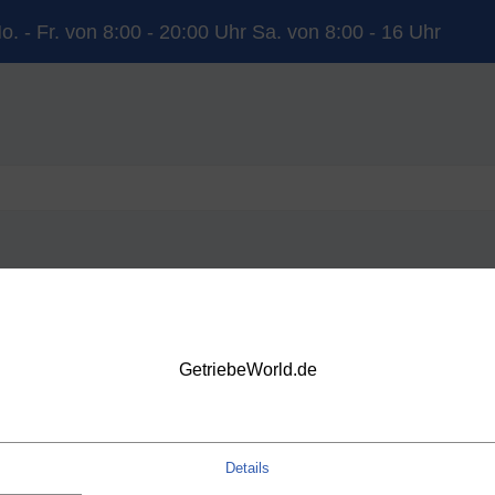
o. - Fr. von 8:00 - 20:00 Uhr Sa. von 8:00 - 16 Uhr
YUNDAI
KIA
LAND ROVER
MERCEDES-BENZ
NISSAN
OP
VOLVO
VW
DSG
GetriebeWorld.de
Details