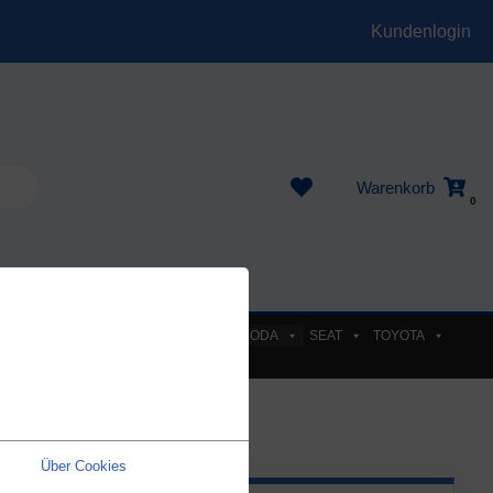
Kundenlogin
Warenkorb
0
EL
PEUGEOT
RENAULT
SKODA
SEAT
TOYOTA
Über Cookies