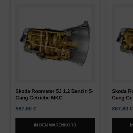
Nutzern
Analytics)
einholen
gespeichert
müssen,
werden
bevor
dürfen.
sie
Werbe-
Cookies
Speicherung
verwenden,
die
Verwaltet,
personenbezogene
ob
Daten
werbebezogene
sammeln.
Daten
Skoda Roomster 5J 1.2 Benzin 5-
Skoda Ro
Vorschriften
(z.
Gang Getriebe MKG
Gang Ge
wie
B.
die
867,60
€
867,60
€
Cookies
DSGVO
für
verlangen,
IN DEN WARENKORB
I
Targeting
dass