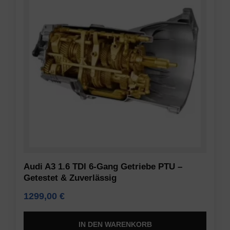
angezeigt
die
werden
Privatsphäre-
darf.
Einstellungen
der
Nutzerdaten-
Website,
Speicherung
die
es
Steuert
Ihnen
die
ermöglichen,
Speicherung
gespeicherte
nutzerspezifischer
Cookies
Daten,
jederzeit
die
zu
für
Audi A3 1.6 TDI 6-Gang Getriebe PTU –
verwalten
Werbe-
Getestet & Zuverlässig
oder
Tracking,
zu
Profiling
1299,00
€
löschen.
und
die
Weitere
IN DEN WARENKORB