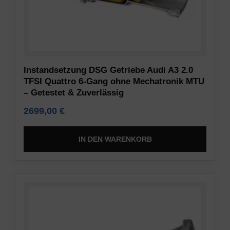
Informationen
Verschlüsselung
gespeichert
und
oder
anderen
weitergegeben
sicheren
werden.
Methoden,
Es
um
Instandsetzung DSG Getriebe Audi A3 2.0
erklärt
TFSI Quattro 6-Gang ohne Mechatronik MTU
unbefugten
auch,
– Getestet & Zuverlässig
Zugriff
wie
oder
2699,00
€
Sie
Diebstahl
Ihre
zu
Präferenzen
IN DEN WARENKORB
verhindern.
verwalten
können.