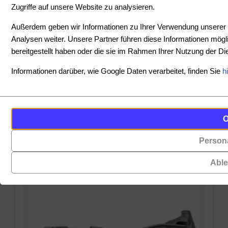
Zugriffe auf unsere Website zu analysieren.
SORTIEREN
Außerdem geben wir Informationen zu Ihrer Verwendung unserer 
Analysen weiter. Unsere Partner führen diese Informationen mög
bereitgestellt haben oder die sie im Rahmen Ihrer Nutzung der 
PREIS
Informationen darüber, wie Google Daten verarbeitet, finden Sie
h
-
Cookies
Funktionalität
PRODUKTE ANZEIGEN
sind
(always on)
ZURÜCKSETZEN
kleine
Persona
Cookies,
Datendateien,
die
die
Abl
für
von
das
Websites
Funktionieren
auf
der
Ihrem
Website
Gerät