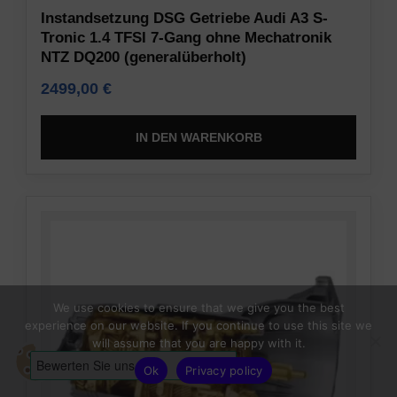
Instandsetzung DSG Getriebe Audi A3 S-
Tronic 1.4 TFSI 7-Gang ohne Mechatronik
NTZ DQ200 (generalüberholt)
2499,00
€
IN DEN WARENKORB
We use cookies to ensure that we give you the best
experience on our website. If you continue to use this site we
will assume that you are happy with it.
Ok
Privacy policy