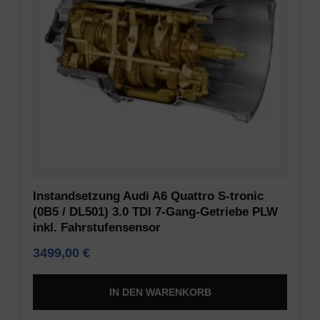
erforderlich
gespeichert
sind,
werden,
indem
um
sie
Präferenzen,
grundlegende
Anmeldedaten
Funktionen
oder
wie
Aktivitäten
die
zu
Seitennavigation
speichern.
und
Es
den
gibt
Zugriff
verschiedene
Instandsetzung Audi A6 Quattro S-tronic
auf
Typen,
(0B5 / DL501) 3.0 TDI 7-Gang-Getriebe PLW
sichere
inkl. Fahrstufensensor
darunter
Bereiche
Sitzungs-
3499,00
€
der
Cookies
Website
(temporär)
IN DEN WARENKORB
ermöglichen.
und
Ohne
persistente