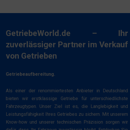
Typen,
sichere
darunter
Bereiche
Sitzungs-
der
Cookies
Website
GetriebeWorld.de – Ihr
(temporär)
ermöglichen.
und
zuverlässiger Partner im Verkauf
Ohne
persistente
diese
von Getrieben
Cookies
Cookies
(langfristig).
kann
Sie
Getriebeaufbereitung.
die
helfen
Website
dabei,
Als einer der renommiertesten Anbieter in Deutschland
nicht
das
bieten wir erstklassige Getriebe für unterschiedlichste
ordnungsgemäß
Surferlebnis
Fahrzeugtypen. Unser Ziel ist es, die Langlebigkeit und
funktionieren.
zu
Leistungsfähigkeit Ihres Getriebes zu sichern. Mit unserem
personalisieren,
Statistik-
Know-how und unserer technischen Präzision sorgen wir
können
Speicherung
dafür, dass Ihr Fahrzeug zuverlässig bleibt. Entdecken Sie