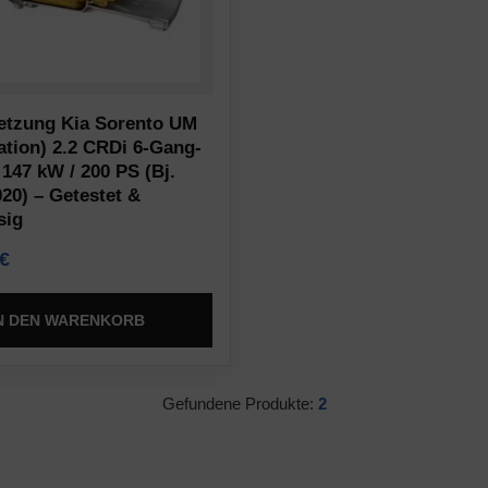
etzung Kia Sorento UM
ation) 2.2 CRDi 6-Gang-
 147 kW / 200 PS (Bj.
020) – Getestet &
sig
€
N DEN WARENKORB
Gefundene Produkte:
2