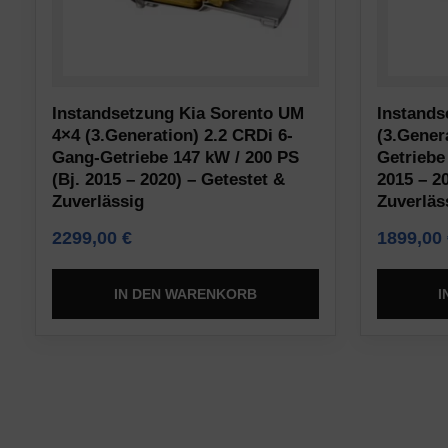
das
Websites
Funktionieren
auf
der
Ihrem
Website
Gerät
Instandsetzung Kia Sorento UM
Instands
erforderlich
gespeichert
4×4 (3.Generation) 2.2 CRDi 6-
(3.Gener
sind,
werden,
Gang-Getriebe 147 kW / 200 PS
Getriebe
indem
um
(Bj. 2015 – 2020) – Getestet &
2015 – 2
sie
Zuverlässig
Zuverläs
Präferenzen,
grundlegende
Anmeldedaten
2299,00
€
1899,00
Funktionen
oder
wie
Aktivitäten
IN DEN WARENKORB
I
die
zu
Seitennavigation
speichern.
und
Es
den
gibt
Zugriff
verschiedene
auf