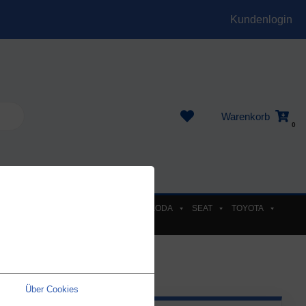
Kundenlogin
Warenkorb
0
EL
PEUGEOT
RENAULT
SKODA
SEAT
TOYOTA
Über Cookies