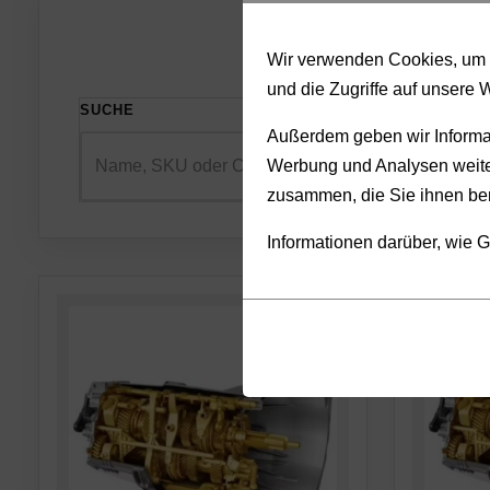
Wir verwenden Cookies, um I
und die Zugriffe auf unsere 
SUCHE
SORTIE
Außerdem geben wir Informat
Werbung und Analysen weiter
zusammen, die Sie ihnen ber
Informationen darüber, wie G
Cookies
Funktionalität
sind
(always on)
kleine
Cookies,
Datendateien,
die
die
für
von