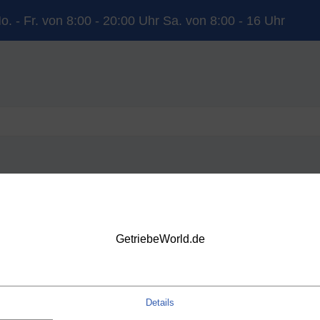
o. - Fr. von 8:00 - 20:00 Uhr Sa. von 8:00 - 16 Uhr
YUNDAI
KIA
LAND ROVER
MERCEDES-BENZ
NISSAN
OP
VOLVO
VW
DSG
GetriebeWorld.de
Details