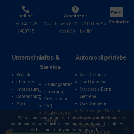
angezeigt
die
werden
Privatsphäre-
hotline
Arbeitszeit
darf.
Einstellungen
Zahlarten
tel: +49 175
Mo. - Fr. von 8:00 - 20:00 Uhr Sa.
der
Nutzerdaten-
1483715
von 8:00 - 16 Uhr
Website,
Speicherung
die
es
Steuert
Ihnen
die
Unternehmen
Infos &
Automobilgetriebe
ermöglichen,
Speicherung
Service
gespeicherte
nutzerspezifischer
Kontakt
Audi Getriebe
Cookies
Daten,
Über Uns
Ford Getriebe
jederzeit
Zahlungsarten
die
Impressum
Mercedes-Benz
zu
Lieferung
für
Datenschutz
Getriebe
verwalten
Reklamation
Werbe-
AGB
Opel Getriebe
oder
FAQ
Tracking,
Volkswagen Getriebe
zu
Neuigkeiten &
Profiling
We use cookies to ensure that we give you the best
Getriebeinstandsetzung
löschen.
Wissen
und
experience on our website. If you continue to use this site we
Gebrauchtes
die
will assume that you are happy with it.
Weitere
getriebe kaufen