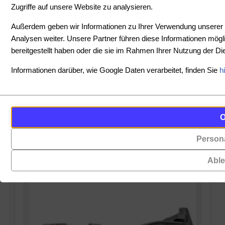
Zugriffe auf unsere Website zu analysieren.
SORTIEREN
Außerdem geben wir Informationen zu Ihrer Verwendung unserer 
Analysen weiter. Unsere Partner führen diese Informationen mög
bereitgestellt haben oder die sie im Rahmen Ihrer Nutzung der 
PREIS
Informationen darüber, wie Google Daten verarbeitet, finden Sie
h
-
Cookies
Funktionalität
PRODUKTE ANZEIGEN
sind
(always on)
ZURÜCKSETZEN
kleine
Persona
Cookies,
Datendateien,
die
die
Abl
für
von
das
Websites
Funktionieren
auf
der
Ihrem
Website
Gerät