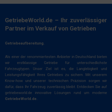
Legt
akzeptieren
fest,
oder
ob
abzulehnen
GetriebeWorld.de – Ihr zuverlässiger
basierend
und
auf
ihre
Partner im Verkauf von Getrieben
dem
Privatsphäre
Verhalten
zu
Getriebeaufbereitung.
und
kontrollieren.
den
Sie
Präferenzen
können
Als einer der renommiertesten Anbieter in Deutschland bieten
des
Ihre
wir erstklassige Getriebe für unterschiedlichste
Nutzers
Einwilligung
Fahrzeugtypen. Unser Ziel ist es, die Langlebigkeit und
personalisierte
auch
Leistungsfähigkeit Ihres Getriebes zu sichern. Mit unserem
Werbung
jederzeit
Know-how und unserer technischen Präzision sorgen wir
unter
widerrufen,
dafür, dass Ihr Fahrzeug zuverlässig bleibt. Entdecken Sie auf
Verwendung
in
getriebeworld.de innovative Lösungen rund um moderne
der
der
GetriebeWorld.de.
gespeicherten
Regel
Daten
über