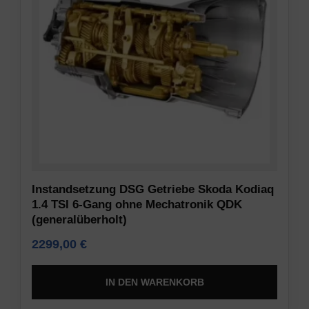
erforderlich
gespeichert
sind,
werden,
indem
um
sie
Präferenzen,
grundlegende
Anmeldedaten
Funktionen
oder
wie
Aktivitäten
die
zu
Seitennavigation
speichern.
und
Es
den
gibt
Zugriff
verschiedene
Instandsetzung DSG Getriebe Skoda Kodiaq
auf
Typen,
1.4 TSI 6-Gang ohne Mechatronik QDK
sichere
(generalüberholt)
darunter
Bereiche
Sitzungs-
2299,00
€
der
Cookies
Website
(temporär)
IN DEN WARENKORB
ermöglichen.
und
Ohne
persistente