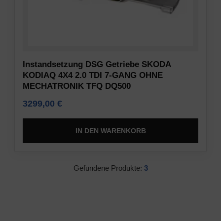
Daten
Vorschriften
(z.
wie
B.
die
Cookies
DSGVO
für
verlangen,
Instandsetzung DSG Getriebe SKODA
Targeting
dass
KODIAQ 4X4 2.0 TDI 7-GANG OHNE
und
Websites
MECHATRONIK TFQ DQ500
Tracking)
eine
für
3299,00
€
ausdrückliche
Werbedienste
Zustimmung
gespeichert
einholen,
IN DEN WARENKORB
und
die
verarbeitet
es
werden
den
Gefundene Produkte:
3
dürfen.
Nutzern
ermöglicht,
Anzeigen-
Cookies
Personalisierung
zu