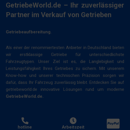
Legt
akzeptieren
GetriebeWorld.de – Ihr zuverlässiger
fest,
oder
Partner im Verkauf von Getrieben
ob
abzulehnen
basierend
und
auf
ihre
Getriebeaufbereitung.
dem
Privatsphäre
Verhalten
zu
Als einer der renommiertesten Anbieter in Deutschland bieten
und
kontrollieren.
wir erstklassige Getriebe für unterschiedlichste
den
Sie
Fahrzeugtypen. Unser Ziel ist es, die Langlebigkeit und
Präferenzen
können
Leistungsfähigkeit Ihres Getriebes zu sichern. Mit unserem
des
Ihre
Know-how und unserer technischen Präzision sorgen wir
Nutzers
Einwilligung
dafür, dass Ihr Fahrzeug zuverlässig bleibt. Entdecken Sie auf
personalisierte
auch
getriebeworld.de innovative Lösungen rund um moderne
Werbung
jederzeit
GetriebeWorld.de.
unter
widerrufen,
Verwendung
in
der
der
gespeicherten
Regel
Daten
hotline
Arbeitszeit
über