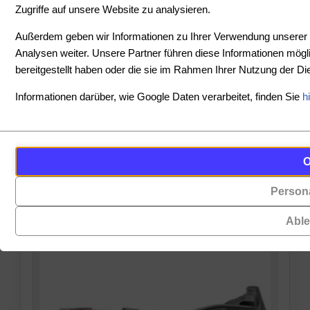
Zugriffe auf unsere Website zu analysieren.
SORTIEREN
Außerdem geben wir Informationen zu Ihrer Verwendung unserer 
Analysen weiter. Unsere Partner führen diese Informationen mög
bereitgestellt haben oder die sie im Rahmen Ihrer Nutzung der 
PREIS
Informationen darüber, wie Google Daten verarbeitet, finden Sie
h
-
Cookies
Funktionalität
PRODUKTE ANZEIGEN
sind
(always on)
ZURÜCKSETZEN
kleine
Persona
Cookies,
Datendateien,
die
die
Abl
für
von
das
Websites
Funktionieren
auf
der
Ihrem
Website
Gerät