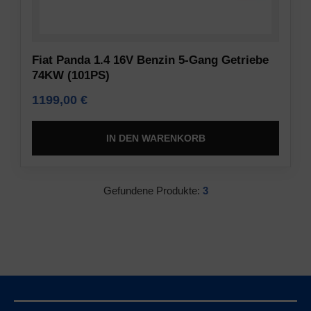
Daten
Vorschriften
(z.
wie
B.
die
Fiat Panda 1.4 16V Benzin 5-Gang Getriebe
Cookies
DSGVO
74KW (101PS)
für
verlangen,
Targeting
dass
1199,00
€
und
Websites
Tracking)
eine
IN DEN WARENKORB
für
ausdrückliche
Werbedienste
Zustimmung
gespeichert
einholen,
Gefundene Produkte:
3
und
die
verarbeitet
es
werden
den
dürfen.
Nutzern
ermöglicht,
Anzeigen-
Cookies
Personalisierung
zu