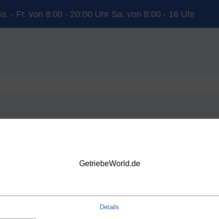
o. - Fr. von 8:00 - 20:00 Uhr Sa. von 8:00 - 16 Uhr
YUNDAI
KIA
LAND ROVER
MERCEDES-BENZ
NISSAN
OP
VOLVO
VW
DSG
GetriebeWorld.de
Details