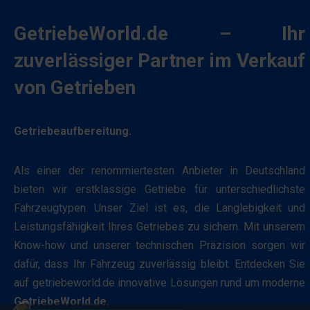
Typen,
sichere
darunter
GetriebeWorld.de – Ihr
Bereiche
Sitzungs-
der
zuverlässiger Partner im Verkauf
Cookies
Website
(temporär)
von Getrieben
ermöglichen.
und
Ohne
persistente
diese
Getriebeaufbereitung.
Cookies
Cookies
(langfristig).
kann
Sie
Als einer der renommiertesten Anbieter in Deutschland
die
helfen
bieten wir erstklassige Getriebe für unterschiedlichste
Website
dabei,
Fahrzeugtypen. Unser Ziel ist es, die Langlebigkeit und
nicht
das
Leistungsfähigkeit Ihres Getriebes zu sichern. Mit unserem
ordnungsgemäß
Surferlebnis
Know-how und unserer technischen Präzision sorgen wir
funktionieren.
zu
dafür, dass Ihr Fahrzeug zuverlässig bleibt. Entdecken Sie
personalisieren,
auf getriebeworld.de innovative Lösungen rund um moderne
Statistik-
können
GetriebeWorld.de.
Speicherung