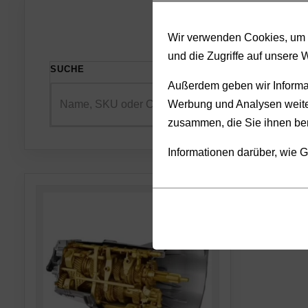
Wir verwenden Cookies, um I
und die Zugriffe auf unsere 
SUCHE
SORTIE
Außerdem geben wir Informat
Werbung und Analysen weiter
zusammen, die Sie ihnen ber
Informationen darüber, wie G
Cookies
Funktionalität
sind
(always on)
kleine
Cookies,
Datendateien,
die
die
für
von