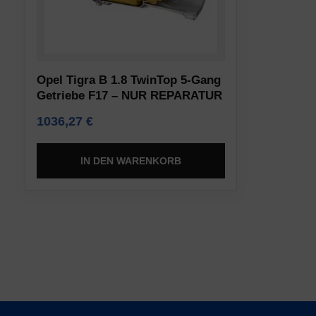
das
Websites
Funktionieren
auf
der
Ihrem
Website
Gerät
Opel Tigra B 1.8 TwinTop 5-Gang
erforderlich
gespeichert
Getriebe F17 – NUR REPARATUR
sind,
werden,
1036,27
€
indem
um
sie
Präferenzen,
grundlegende
IN DEN WARENKORB
Anmeldedaten
Funktionen
oder
wie
Aktivitäten
die
zu
Seitennavigation
speichern.
und
Es
den
gibt
Zugriff
verschiedene
auf