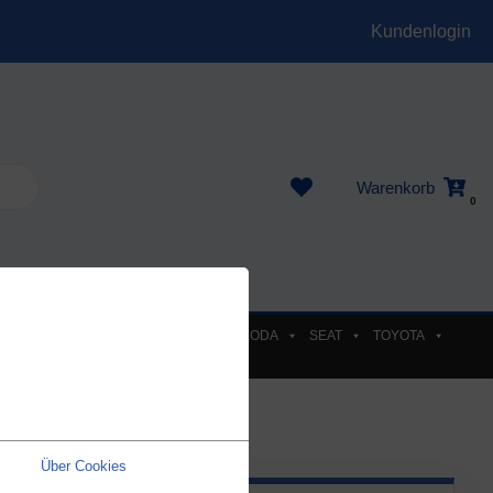
Kundenlogin
Warenkorb
0
EL
PEUGEOT
RENAULT
SKODA
SEAT
TOYOTA
Über Cookies