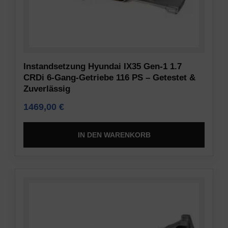
Daten
Vorschriften
(z.
wie
B.
die
Cookies
DSGVO
für
verlangen,
Instandsetzung Hyundai IX35 Gen-1 1.7
Targeting
dass
CRDi 6-Gang-Getriebe 116 PS – Getestet &
und
Websites
Zuverlässig
Tracking)
eine
für
1469,00
€
ausdrückliche
Werbedienste
Zustimmung
gespeichert
einholen,
IN DEN WARENKORB
und
die
verarbeitet
es
werden
den
dürfen.
Nutzern
ermöglicht,
Anzeigen-
Cookies
Personalisierung
zu