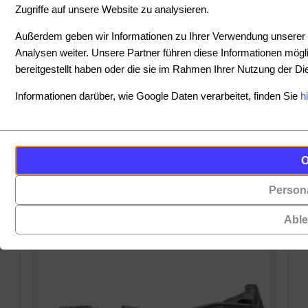
Zugriffe auf unsere Website zu analysieren.
SORTIEREN
Außerdem geben wir Informationen zu Ihrer Verwendung unserer 
Analysen weiter. Unsere Partner führen diese Informationen mög
bereitgestellt haben oder die sie im Rahmen Ihrer Nutzung der 
PREIS
Informationen darüber, wie Google Daten verarbeitet, finden Sie
h
-
Cookies
Funktionalität
PRODUKTE ANZEIGEN
sind
(always on)
ZURÜCKSETZEN
kleine
Persona
Cookies,
Datendateien,
die
die
Abl
für
von
das
Websites
Funktionieren
auf
der
Ihrem
Website
Gerät