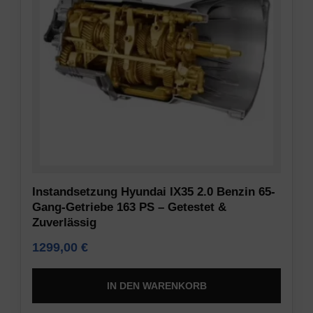
erforderlich
gespeichert
sind,
werden,
indem
um
sie
Präferenzen,
grundlegende
Anmeldedaten
Funktionen
oder
wie
Aktivitäten
die
zu
Seitennavigation
speichern.
und
Es
den
gibt
Zugriff
verschiedene
Instandsetzung Hyundai IX35 2.0 Benzin 65-
auf
Typen,
Gang-Getriebe 163 PS – Getestet &
sichere
Zuverlässig
darunter
Bereiche
Sitzungs-
1299,00
€
der
Cookies
Website
(temporär)
IN DEN WARENKORB
ermöglichen.
und
Ohne
persistente