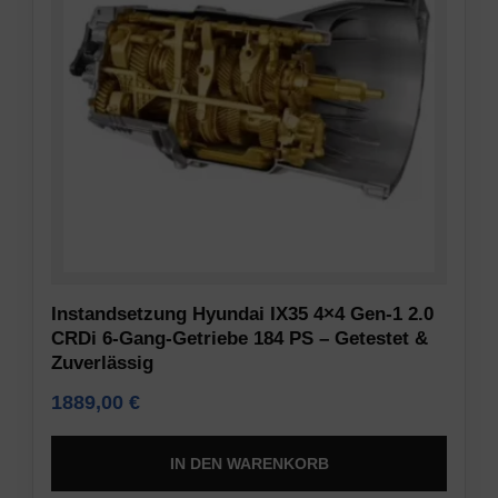
Legt
akzeptieren
fest,
oder
ob
abzulehnen
basierend
und
auf
ihre
dem
Privatsphäre
Verhalten
zu
und
kontrollieren.
den
Sie
Präferenzen
können
des
Ihre
Nutzers
Einwilligung
Instandsetzung Hyundai IX35 4×4 Gen-1 2.0
personalisierte
auch
CRDi 6-Gang-Getriebe 184 PS – Getestet &
Werbung
jederzeit
Zuverlässig
unter
widerrufen,
1889,00
€
Verwendung
in
der
der
gespeicherten
Regel
IN DEN WARENKORB
Daten
über