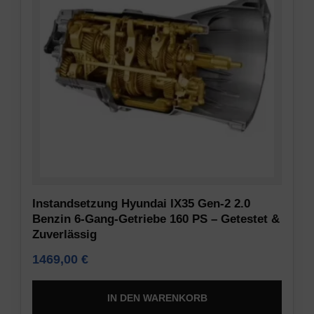
Informationen
Verschlüsselung
gespeichert
und
oder
anderen
weitergegeben
sicheren
werden.
Methoden,
Es
um
erklärt
unbefugten
auch,
Zugriff
wie
oder
Sie
Diebstahl
Ihre
zu
Präferenzen
verhindern.
Instandsetzung Hyundai IX35 Gen-2 2.0
verwalten
Benzin 6-Gang-Getriebe 160 PS – Getestet &
können.
Zuverlässig
1469,00
€
IN DEN WARENKORB