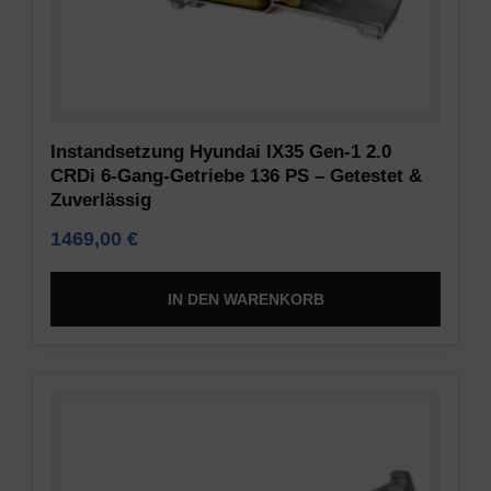
Inhaltsempfehlungen)
Dieses
gespeichert
Dokument
werden
beschreibt
dürfen.
die
Arten
Sicherheit
Instandsetzung Hyundai IX35 Gen-1 2.0
der
CRDi 6-Gang-Getriebe 136 PS – Getestet &
verwendeten
Die
Zuverlässig
Cookies,
Speicherung
die
1469,00
€
von
erhobenen
Daten
Daten
an
IN DEN WARENKORB
sowie
einem
die
sicheren
Art
Ort
und
umfasst
Weise,
den
wie
Einsatz
Ihre
von