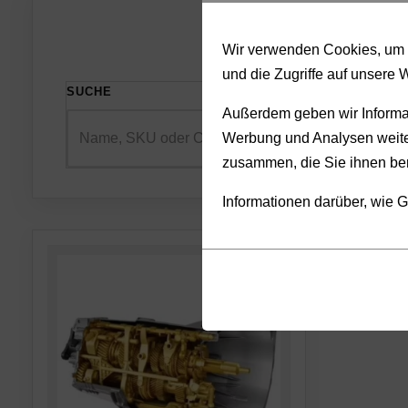
Wir verwenden Cookies, um I
und die Zugriffe auf unsere 
SUCHE
SORTIE
Außerdem geben wir Informat
Werbung und Analysen weiter
zusammen, die Sie ihnen ber
Informationen darüber, wie G
Cookies
Funktionalität
sind
(always on)
kleine
Cookies,
Datendateien,
die
die
für
von