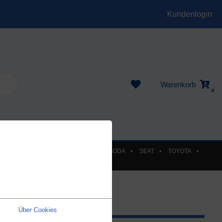
Kundenlogin
Warenkorb
0
EL
PEUGEOT
RENAULT
SKODA
SEAT
TOYOTA
Über Cookies