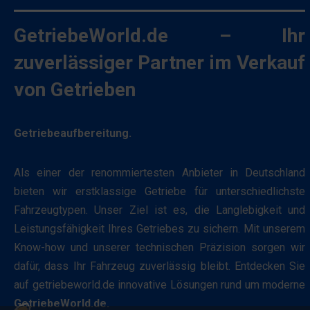
Typen,
sichere
darunter
GetriebeWorld.de – Ihr
Bereiche
Sitzungs-
der
Cookies
zuverlässiger Partner im Verkauf
Website
(temporär)
von Getrieben
ermöglichen.
und
Ohne
persistente
diese
Cookies
Getriebeaufbereitung.
Cookies
(langfristig).
kann
Sie
Als einer der renommiertesten Anbieter in Deutschland
die
helfen
bieten wir erstklassige Getriebe für unterschiedlichste
Website
dabei,
Fahrzeugtypen. Unser Ziel ist es, die Langlebigkeit und
nicht
das
Leistungsfähigkeit Ihres Getriebes zu sichern. Mit unserem
ordnungsgemäß
Surferlebnis
Know-how und unserer technischen Präzision sorgen wir
funktionieren.
zu
dafür, dass Ihr Fahrzeug zuverlässig bleibt. Entdecken Sie
personalisieren,
auf getriebeworld.de innovative Lösungen rund um moderne
Statistik-
können
GetriebeWorld.de.
Speicherung