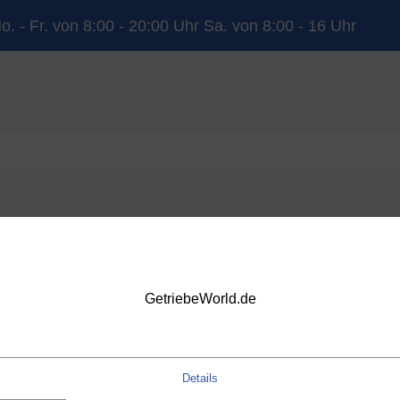
o. - Fr. von 8:00 - 20:00 Uhr Sa. von 8:00 - 16 Uhr
YUNDAI
KIA
LAND ROVER
MERCEDES-BENZ
NISSAN
OP
VOLVO
VW
DSG
GetriebeWorld.de
Details