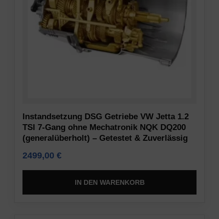
Legt
akzeptieren
fest,
oder
ob
abzulehnen
basierend
und
auf
ihre
dem
Privatsphäre
Verhalten
zu
und
kontrollieren.
den
Sie
Präferenzen
können
Instandsetzung DSG Getriebe VW Jetta 1.2
des
Ihre
TSI 7-Gang ohne Mechatronik NQK DQ200
Nutzers
Einwilligung
(generalüberholt) – Getestet & Zuverlässig
personalisierte
auch
2499,00
€
Werbung
jederzeit
unter
widerrufen,
Verwendung
in
IN DEN WARENKORB
der
der
gespeicherten
Regel
Daten
über