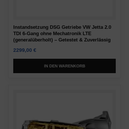
Inhaltsempfehlungen)
Dieses
gespeichert
Dokument
werden
beschreibt
dürfen.
die
Instandsetzung DSG Getriebe VW Jetta 2.0
TDI 6-Gang ohne Mechatronik LTE
Arten
Sicherheit
(generalüberholt) – Getestet & Zuverlässig
der
verwendeten
2299,00
€
Die
Cookies,
Speicherung
die
von
IN DEN WARENKORB
erhobenen
Daten
Daten
an
sowie
einem
die
sicheren
Art
Ort
und
umfasst
Weise,
den
wie
Einsatz
Ihre
von