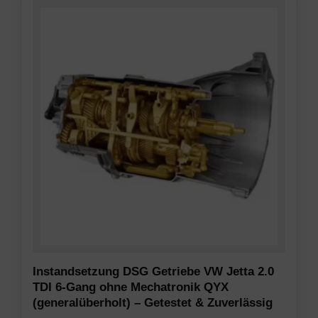
diese
Cookies
Cookies
(langfristig).
kann
Sie
die
helfen
Website
dabei,
nicht
das
ordnungsgemäß
Surferlebnis
funktionieren.
zu
personalisieren,
Statistik-
können
Speicherung
aber
auch
Steuert,
das
ob
Online-
Daten
Verhalten
über
verfolgen.
die
Instandsetzung DSG Getriebe VW Jetta 2.0
Nutzung
TDI 6-Gang ohne Mechatronik QYX
Die
der
(generalüberholt) – Getestet & Zuverlässig
Einwilligung