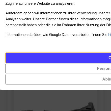
Zugriffe auf unsere Website zu analysieren.
SORTIEREN
Außerdem geben wir Informationen zu Ihrer Verwendung unserer 
Analysen weiter. Unsere Partner führen diese Informationen mög
bereitgestellt haben oder die sie im Rahmen Ihrer Nutzung der 
PREIS
Informationen darüber, wie Google Daten verarbeitet, finden Sie
h
-
Cookies
Funktionalität
PRODUKTE ANZEIGEN
sind
(always on)
ZURÜCKSETZEN
kleine
Persona
Cookies,
Datendateien,
die
die
Abl
für
von
das
Websites
Funktionieren
auf
der
Ihrem
Website
Gerät