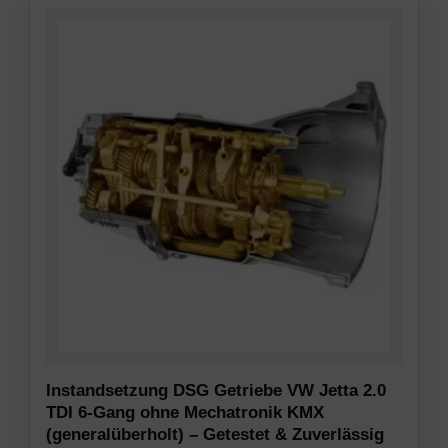
angezeigt
die
werden
Privatsphäre-
darf.
Einstellungen
der
Nutzerdaten-
Website,
Speicherung
die
es
Steuert
Ihnen
die
ermöglichen,
Speicherung
gespeicherte
nutzerspezifischer
Cookies
Daten,
jederzeit
die
zu
für
verwalten
Werbe-
oder
Tracking,
zu
Profiling
Instandsetzung DSG Getriebe VW Jetta 2.0
löschen.
und
TDI 6-Gang ohne Mechatronik KMX
die
(generalüberholt) – Getestet & Zuverlässig
Weitere