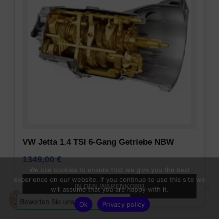
VW Jetta 1.4 TSI 6-Gang Getriebe NBW
1349,00
€
We use cookies to ensure that we give you the best
experience on our website. If you continue to use this site we
IN DEN WARENKORB
will assume that you are happy with it.
Ok
Privacy policy