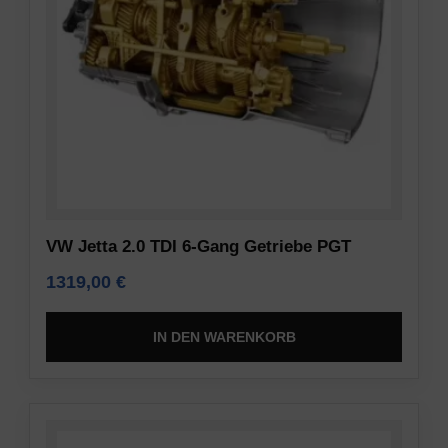
Informationen
Verschlüsselung
gespeichert
und
oder
anderen
weitergegeben
sicheren
werden.
Methoden,
Es
um
erklärt
unbefugten
auch,
Zugriff
wie
oder
Sie
Diebstahl
Ihre
VW Jetta 2.0 TDI 6-Gang Getriebe PGT
zu
Präferenzen
verhindern.
1319,00
€
verwalten
können.
IN DEN WARENKORB