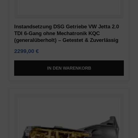
Daten
Vorschriften
(z.
wie
B.
die
Instandsetzung DSG Getriebe VW Jetta 2.0
Cookies
DSGVO
TDI 6-Gang ohne Mechatronik KQC
für
verlangen,
(generalüberholt) – Getestet & Zuverlässig
Targeting
dass
und
2299,00
€
Websites
Tracking)
eine
für
ausdrückliche
IN DEN WARENKORB
Werbedienste
Zustimmung
gespeichert
einholen,
und
die
verarbeitet
es
werden
den
dürfen.
Nutzern
ermöglicht,
Anzeigen-
Cookies
Personalisierung
zu