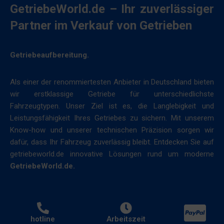
Legt
akzeptieren
GetriebeWorld.de – Ihr zuverlässiger
fest,
oder
Partner im Verkauf von Getrieben
ob
abzulehnen
basierend
und
auf
ihre
Getriebeaufbereitung.
dem
Privatsphäre
Verhalten
zu
Als einer der renommiertesten Anbieter in Deutschland bieten
und
kontrollieren.
wir erstklassige Getriebe für unterschiedlichste
den
Sie
Fahrzeugtypen. Unser Ziel ist es, die Langlebigkeit und
Präferenzen
können
Leistungsfähigkeit Ihres Getriebes zu sichern. Mit unserem
des
Ihre
Know-how und unserer technischen Präzision sorgen wir
Nutzers
Einwilligung
dafür, dass Ihr Fahrzeug zuverlässig bleibt. Entdecken Sie auf
personalisierte
auch
getriebeworld.de innovative Lösungen rund um moderne
Werbung
jederzeit
GetriebeWorld.de.
unter
widerrufen,
Verwendung
in
der
der
gespeicherten
Regel
Daten
hotline
Arbeitszeit
über