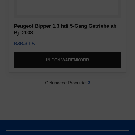
Daten
Vorschriften
(z.
wie
B.
die
Peugeot Bipper 1.3 hdi 5-Gang Getriebe ab
Cookies
DSGVO
Bj. 2008
für
verlangen,
Targeting
dass
838,31
€
und
Websites
Tracking)
eine
IN DEN WARENKORB
für
ausdrückliche
Werbedienste
Zustimmung
gespeichert
einholen,
Gefundene Produkte:
3
und
die
verarbeitet
es
werden
den
dürfen.
Nutzern
ermöglicht,
Anzeigen-
Cookies
Personalisierung
zu