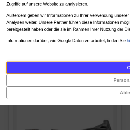
Zugriffe auf unsere Website zu analysieren.
SORTIEREN
Außerdem geben wir Informationen zu Ihrer Verwendung unserer 
Analysen weiter. Unsere Partner führen diese Informationen mög
bereitgestellt haben oder die sie im Rahmen Ihrer Nutzung der 
PREIS
Informationen darüber, wie Google Daten verarbeitet, finden Sie
h
-
Cookies
Funktionalität
PRODUKTE ANZEIGEN
sind
(always on)
ZURÜCKSETZEN
kleine
Persona
Cookies,
Datendateien,
die
die
Abl
für
von
das
Websites
Funktionieren
auf
der
Ihrem
Website
Gerät