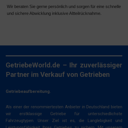
angezeigt
die
Wir beraten Sie gerne persönlich und sorgen für eine schnelle
werden
Privatsphäre-
und sichere Abwicklung inklusive Altteilrücknahme.
darf.
Einstellungen
der
Nutzerdaten-
Website,
Speicherung
die
es
Steuert
Ihnen
die
ermöglichen,
Speicherung
GetriebeWorld.de – Ihr zuverlässiger
gespeicherte
nutzerspezifischer
Cookies
Partner im Verkauf von Getrieben
Daten,
jederzeit
die
zu
für
Getriebeaufbereitung.
verwalten
Werbe-
oder
Tracking,
Als einer der renommiertesten Anbieter in Deutschland bieten
zu
Profiling
wir erstklassige Getriebe für unterschiedlichste
löschen.
und
Fahrzeugtypen. Unser Ziel ist es, die Langlebigkeit und
die
Weitere
Leistungsfähigkeit Ihres Getriebes zu sichern. Mit unserem