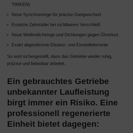
TIMKEN)
Daten
Vorschriften
(z.
wie
Neue Synchronringe für präzise Gangwechsel
B.
die
Ersetzte Zahnräder bei sichtbarem Verschleiß
Cookies
DSGVO
für
Neue Wellendichtringe und Dichtungen gegen Ölverlust
verlangen,
Targeting
dass
Exakt abgestimmte Distanz- und Einstellelemente
und
Websites
Tracking)
So wird sichergestellt, dass das Getriebe wieder ruhig,
eine
für
präzise und belastbar arbeitet.
ausdrückliche
Werbedienste
Zustimmung
gespeichert
einholen,
Ein gebrauchtes Getriebe
und
die
unbekannter Laufleistung
verarbeitet
es
werden
den
birgt immer ein Risiko. Eine
dürfen.
Nutzern
professionell regenerierte
ermöglicht,
Anzeigen-
Cookies
Einheit bietet dagegen:
Personalisierung
zu