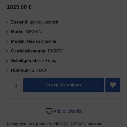
erforderlich
gespeichert
1029,00
€
sind,
werden,
indem
um
sie
Zustand:
generalüberholt
Präferenzen,
grundlegende
Anmeldedaten
Marke:
NISSAN
Funktionen
oder
Modell:
Nissan Interstar
wie
Aktivitäten
die
zu
Getriebekennung:
PK5072
Seitennavigation
speichern.
Schaltgetriebe:
5-Gang
und
Es
den
gibt
Hubraum:
1.9 DCI
Zugriff
verschiedene
auf
Typen,
In den Warenkorb
sichere
darunter
Bereiche
Sitzungs-
der
Cookies
Website
(temporär)
Add to wishlist
ermöglichen.
und
Ohne
Kategorien:
alle produkte
,
NISSAN
,
NISSAN Interstar
persistente