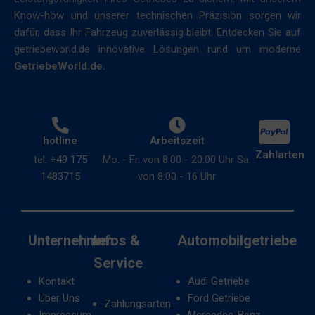
Messung
Details
Know-how und unserer technischen Präzision sorgen wir
der
darüber,
dafür, dass Ihr Fahrzeug zuverlässig bleibt. Entdecken Sie auf
Werbeeffektivität
wie
getriebeworld.de innovative Lösungen rund um moderne
verwendet
die
GetriebeWorld.de.
werden.
Website
Cookies
Personalisierung
verwendet
und
Regelt,
hotline
Arbeitszeit
wie
ob
Zahlarten
tel: +49 175
Mo. - Fr. von 8:00 - 20:00 Uhr Sa.
sie
Daten
1483715
von 8:00 - 16 Uhr
Daten
zur
erhebt,
Bereitstellung
finden
personalisierter
Sie
Erlebnisse
Unternehmen
Infos &
Automobilgetriebe
in
für
Service
der
Nutzer
Datenschutzerklärung
Kontakt
Audi Getriebe
(z.
der
Über Uns
Ford Getriebe
Zahlungsarten
B.
Website.