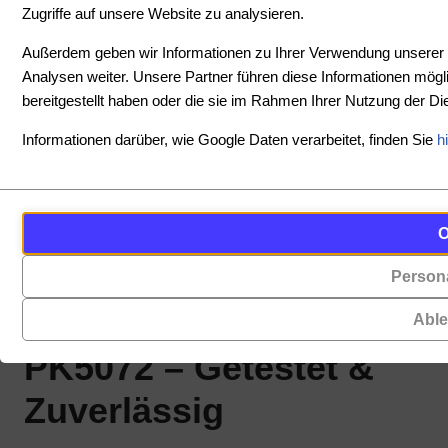
Zugriffe auf unsere Website zu analysieren.
Außerdem geben wir Informationen zu Ihrer Verwendung unserer 
Analysen weiter. Unsere Partner führen diese Informationen mög
bereitgestellt haben oder die sie im Rahmen Ihrer Nutzung der 
Informationen darüber, wie Google Daten verarbeitet, finden Sie
h
Cookies
Funktionalität
sind
(always on)
kleine
Nissan Interstar 1.9 dci
Persona
Cookies,
Datendateien,
die
die
5-Gang Getriebe
Abl
für
von
das
PK5072 – Getestet &
Websites
Funktionieren
auf
Zuverlässig
der
Ihrem
Website
Gerät