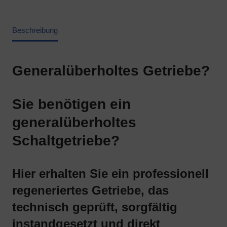
diese
Cookies
Cookies
(langfristig).
Beschreibung
kann
Sie
die
helfen
Website
dabei,
nicht
Generalüberholtes Getriebe?
das
ordnungsgemäß
Surferlebnis
funktionieren.
zu
Sie benötigen ein
personalisieren,
Statistik-
können
generalüberholtes
Speicherung
aber
Schaltgetriebe?
auch
Steuert,
das
ob
Online-
Daten
Hier erhalten Sie ein professionell
Verhalten
über
regeneriertes Getriebe, das
verfolgen.
die
Nutzung
technisch geprüft, sorgfältig
Die
der
instandgesetzt und direkt
Einwilligung