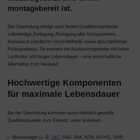
Website
bezieht
montagebereit ist.
und
sich
das
auf
Nutzerverhalten
Die Überholung erfolgt nach festen Qualitätsstandards:
die
zu
vollständige Zerlegung, Reinigung aller Komponenten,
Erlaubnis,
Analysezwecken
Austausch sämtlicher Verschleißteile sowie abschließende
die
(z.
Prüfstandtests. So entsteht ein Austauschgetriebe mit hoher
Websites
B.
Laufkultur und langer Lebensdauer – eine wirtschaftliche
von
Google
Alternative zum Neukauf.
Nutzern
Analytics)
einholen
gespeichert
müssen,
Hochwertige Komponenten
werden
bevor
dürfen.
für maximale Lebensdauer
sie
Cookies
Werbe-
verwenden,
Speicherung
Bei der Überholung kommen ausschließlich geprüfte
die
Qualitätsbauteile zum Einsatz, unter anderem:
Verwaltet,
personenbezogene
ob
Daten
Markenlager (z. B.
SKF
, FAG, INA, NTN, KOYO, SNR,
werbebezogene
sammeln.