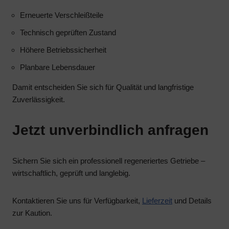
Legt
akzeptieren
fest,
Erneuerte Verschleißteile
oder
ob
abzulehnen
Technisch geprüften Zustand
basierend
und
Höhere Betriebssicherheit
auf
ihre
dem
Privatsphäre
Planbare Lebensdauer
Verhalten
zu
Damit entscheiden Sie sich für Qualität und langfristige
und
kontrollieren.
Zuverlässigkeit.
den
Sie
Präferenzen
können
des
Ihre
Jetzt unverbindlich anfragen
Nutzers
Einwilligung
personalisierte
auch
Sichern Sie sich ein professionell regeneriertes Getriebe –
Werbung
jederzeit
wirtschaftlich, geprüft und langlebig.
unter
widerrufen,
Verwendung
in
der
der
Kontaktieren Sie uns für Verfügbarkeit,
Lieferzeit
und Details
gespeicherten
Regel
zur Kaution.
Daten
über